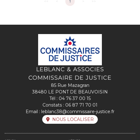
<<
<
1
>
>>
LEBLANC & ASSOCIES
COMMISSAIRE DE JUSTICE
85 Rue Mazagran
38480 LE PONT DE BEAUVOISIN
Tél :
04 76 37 00 15
Constats :
06 87 71 70 01
Email :
leblanc38@commissaire-justice.fr
NOUS LOCALISER