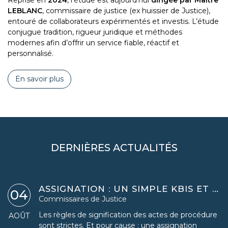
Reprise en
2024
, l’étude est aujourd’hui
dirigée par Maître
LEBLANC
, commissaire de justice (ex huissier de Justice),
entouré de collaborateurs expérimentés et investis. L’étude
conjugue tradition, rigueur juridique et méthodes
modernes afin d’offrir un service fiable, réactif et
personnalisé.
En savoir plus
DERNIÈRES ACTUALITÉS
ASSIGNATION : UN SIMPLE KBIS ET LE TÉMOIGNAGE D'UN VOISIN NE SUFFISENT PAS À ÉTABLIR LE DOMICILE DU DESTINATAIRE
04
Commissaires de Justice
Les règles de signification des actes de procédure
AOÛT
sont strictes. Et pour cause : une assignation