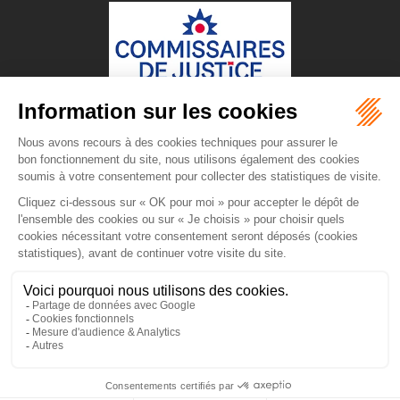
LEBLANC & ASSOCIES
COMMISSAIRE DE JUSTICE
85 Rue Mazagran
38480 LE PONT DE BEAUVOISIN
Tél :
04 76 37 00 15
Constats :
06 87 71 70 01
Email :
leblanc38@commissaire-justice.fr
NOUS LOCALISER
ACCUEIL
L'ÉTUDE
PRÉSENTATION
DOMAINES D'INTERVENTION
TARIFS
CONTACT
PLAN DU SITE
MENTIONS LÉGALES
POLITIQUE DE COOKIES
POLITIQUE DE CONFIDENTIALITÉ
ARTICLES